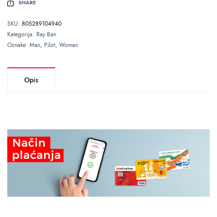
SHARE
SKU:
805289104940
Kategorija:
Ray Ban
Oznake:
Man
,
Pilot
,
Woman
Opis