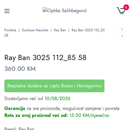
0
Početna
/
Sunčane Naočale
/
Ray Ban
/
Ray Ban 3025 112_85
58
Ray Ban 3025 112_85 58
360.00
KM
Besplatna dostava za cijelu Bosnu i Hercegovinu
Dostavljamo već od
10/08/2026
Garancija
na sve proizvode, mogućnost zamjene i povrata
Rata za ovaj proizvod već od:
15.00 KM/mjesečno
Brend: Ray Ban