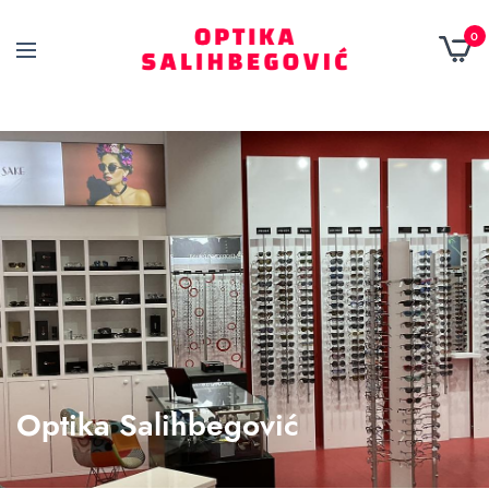
0
Optika Salihbegović