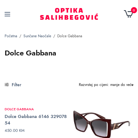
0
Početna
/
Sunčane Naočale
/
Dolce Gabbana
Dolce Gabbana
Filter
DOLCE GABBANA
Dolce Gabbana 6146 329078
54
450.00
KM
DODAJ U KORPU