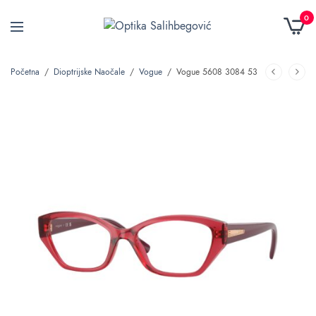
0
Početna
/
Dioptrijske Naočale
/
Vogue
/
Vogue 5608 3084 53