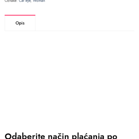
Oznake:
Cat eye
,
Woman
Opis
Odaberite način plaćanja po