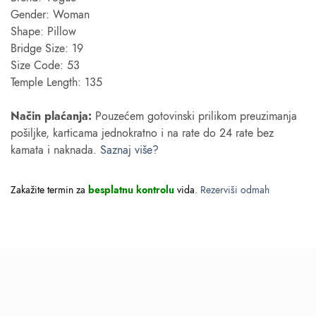
Gender: Woman
Shape: Pillow
Bridge Size: 19
Size Code: 53
Temple Length: 135
Način plaćanja:
Pouzećem gotovinski prilikom preuzimanja
pošiljke, karticama jednokratno i na rate do 24 rate bez
kamata i naknada.
Saznaj više?
Zakažite termin za
besplatnu kontrolu
vida.
Rezerviši odmah