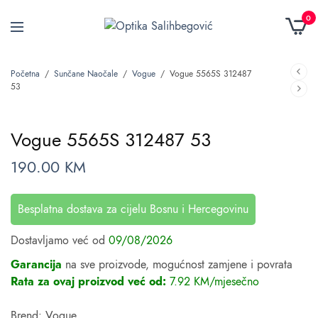
0
Početna
/
Sunčane Naočale
/
Vogue
/
Vogue 5565S 312487
53
Vogue 5565S 312487 53
190.00
KM
Besplatna dostava za cijelu Bosnu i Hercegovinu
Dostavljamo već od
09/08/2026
Garancija
na sve proizvode, mogućnost zamjene i povrata
Rata za ovaj proizvod već od:
7.92 KM/mjesečno
Brend: Vogue