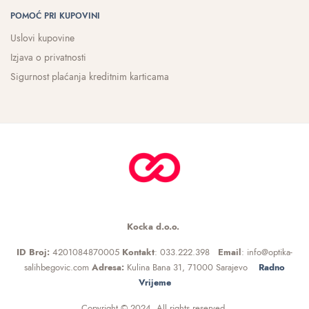
POMOĆ PRI KUPOVINI
Uslovi kupovine
Izjava o privatnosti
Sigurnost plaćanja kreditnim karticama
Kocka d.o.o.
ID Broj:
4201084870005
Kontakt
: 033.222.398
Email
: info@optika-
salihbegovic.com
Adresa:
Kulina Bana 31, 71000 Sarajevo
Radno
Vrijeme
Copyright © 2024 All rights reserved.