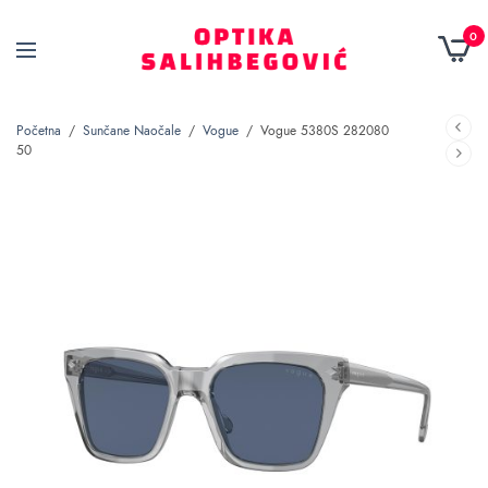
0
Početna
/
Sunčane Naočale
/
Vogue
/
Vogue 5380S 282080
50