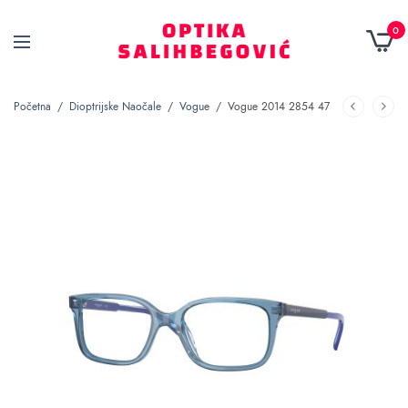
0
Početna
/
Dioptrijske Naočale
/
Vogue
/
Vogue 2014 2854 47