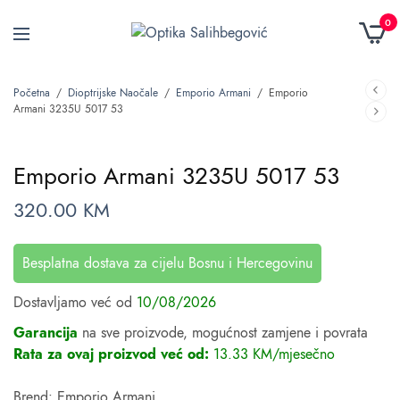
0
Početna
/
Dioptrijske Naočale
/
Emporio Armani
/
Emporio
Armani 3235U 5017 53
Emporio Armani 3235U 5017 53
320.00
KM
Besplatna dostava za cijelu Bosnu i Hercegovinu
Dostavljamo već od
10/08/2026
Garancija
na sve proizvode, mogućnost zamjene i povrata
Rata za ovaj proizvod već od:
13.33 KM/mjesečno
Brend: Emporio Armani