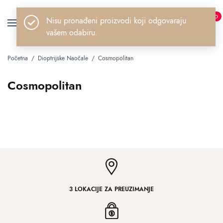
0
Nisu pronađeni proizvodi koji odgovaraju
vašem odabiru.
Početna
/
Dioptrijske Naočale
/
Cosmopolitan
Cosmopolitan
3 LOKACIJE ZA PREUZIMANJE